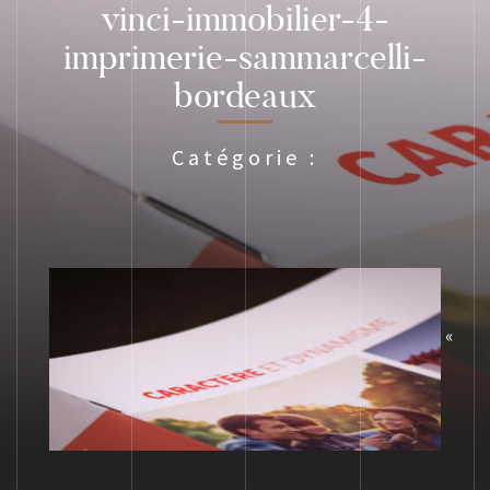
vinci-immobilier-4-
imprimerie-sammarcelli-
bordeaux
Catégorie :
«