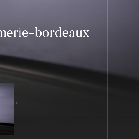
imerie-bordeaux
«