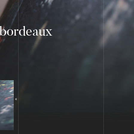
-bordeaux
«