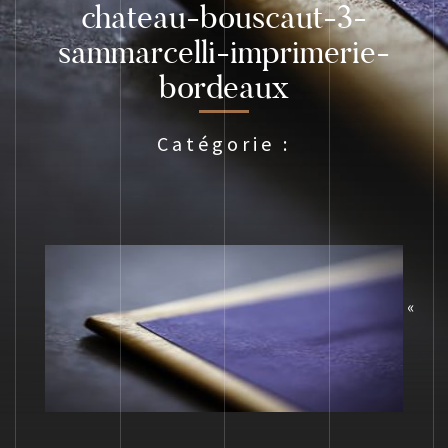
chateau-bouscaut-3-
sammarcelli-imprimerie-
bordeaux
Catégorie :
«