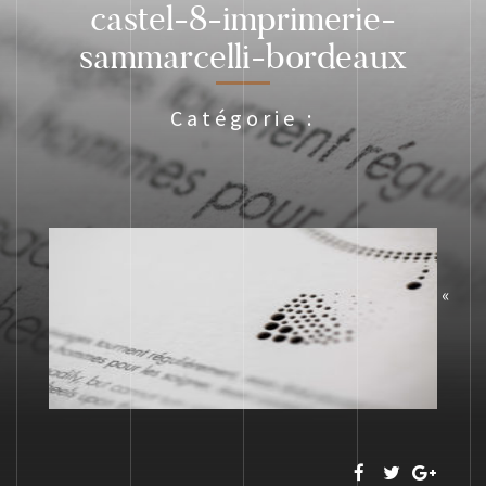
castel-8-imprimerie-
sammarcelli-bordeaux
Catégorie :
«