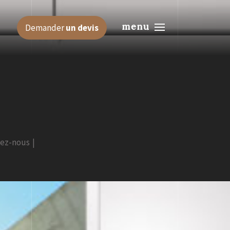
menu
Demander
un devis
tez-nous
|