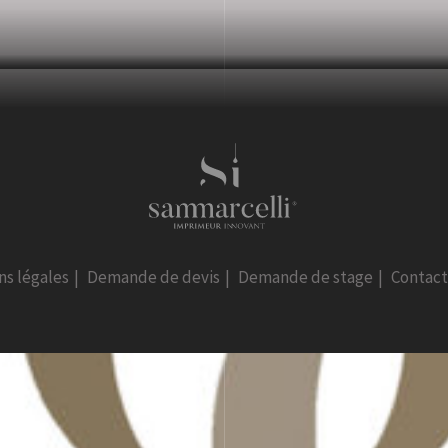
ns légales
|
Demande de devis
|
Demande de stage
|
Contac