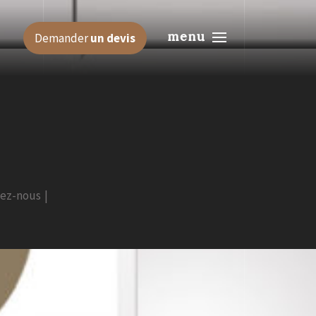
menu
Demander
un devis
tez-nous
|