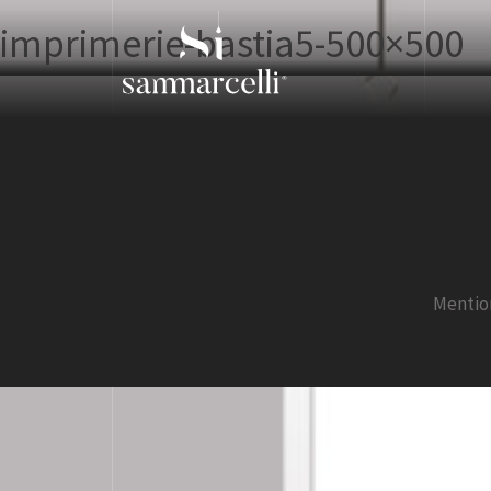
imprimerie-bastia5-500×500
Mentio