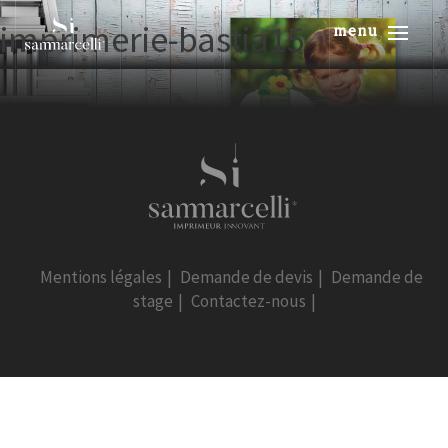
imprimerie-bastia15
menu
Mentions légales
|
Demande de devis
|
Demande de
stage
|
Contactez-nous
|