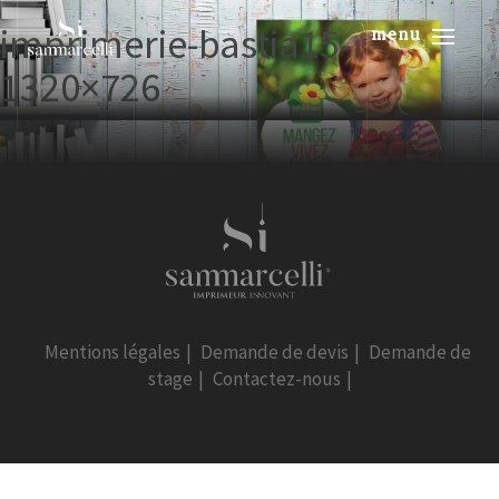
imprimerie-bastia15-
menu
1320×726
Mentions légales
|
Demande de devis
|
Demande de
stage
|
Contactez-nous
|