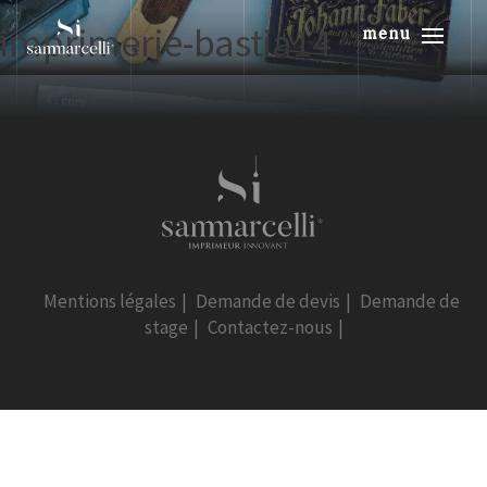
imprimerie-bastia14
menu
Mentions légales
|
Demande de devis
|
Demande de
stage
|
Contactez-nous
|