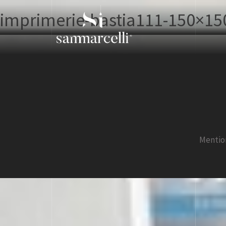
imprimerie-bastia111-150×15
Mentio