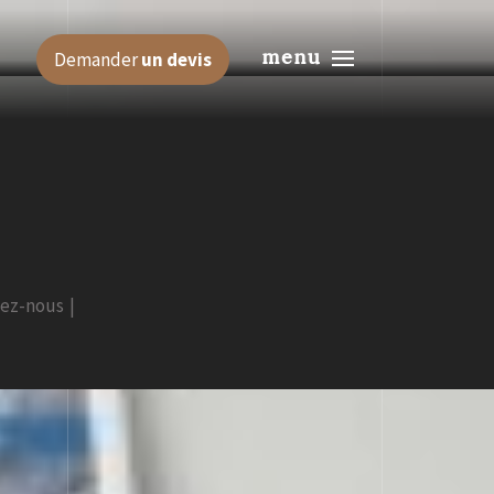
menu
Demander
un devis
tez-nous
|