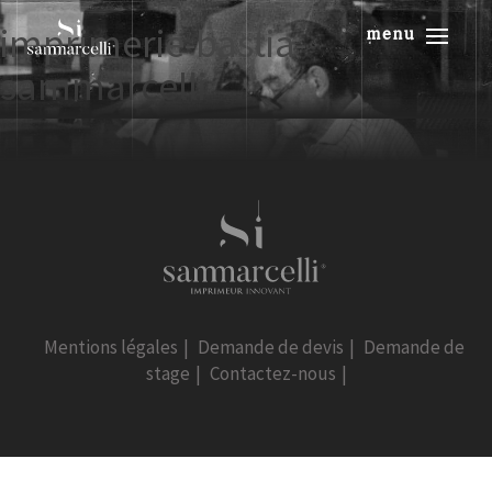
imprimerie-bastia-
menu
sammarcelli
Mentions légales
|
Demande de devis
|
Demande de
stage
|
Contactez-nous
|