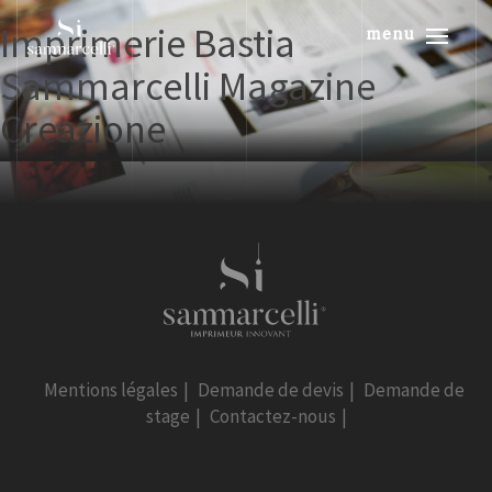
Imprimerie Bastia
menu
Sammarcelli Magazine
Creazione
Mentions légales
|
Demande de devis
|
Demande de
stage
|
Contactez-nous
|