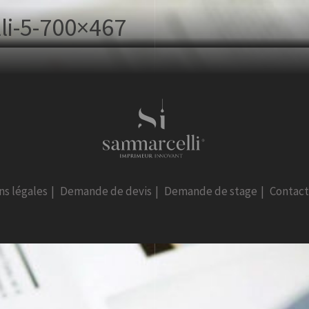
li-5-700×467
ns légales
|
Demande de devis
|
Demande de stage
|
Contac