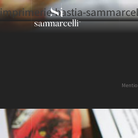
imprimerie-bastia-sammarcel
Mentio