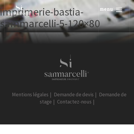
imprimerie-bastia-
menu
sammarcelli-5-120×80
Mentions légales
|
Demande de devis
|
Demande de
stage
|
Contactez-nous
|