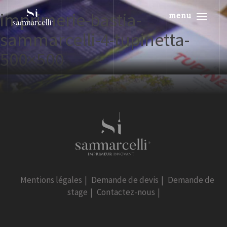
imprimerie-bastia-
menu
sammarcelli-4-tupinetta-
500×500
Mentions légales
|
Demande de devis
|
Demande de
stage
|
Contactez-nous
|