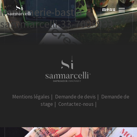
imprimerie-bastia-
menu
sammarcelli-33-700×933
Mentions légales
|
Demande de devis
|
Demande de
stage
|
Contactez-nous
|