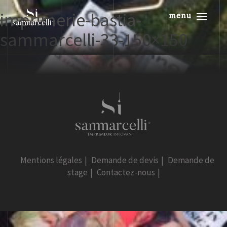
imprimerie-bastia-
menu
sammarcelli-33-150×150
Mentions légales
|
Demande de devis
|
Demande de
stage
|
Contactez-nous
|