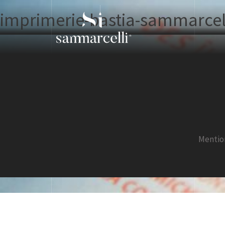
imprimerie-bastia-sammarcel
Mentio