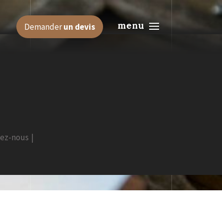
menu
Demander
un devis
tez-nous
|