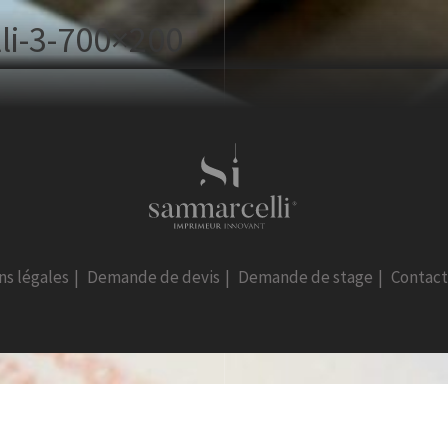
li-3-700×200
ns légales
|
Demande de devis
|
Demande de stage
|
Contac