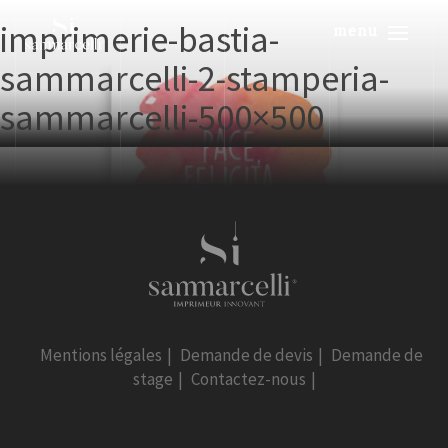
imprimerie-bastia-
menu
sammarcelli-2-stamperia-
sammarcelli-500×500
Mentions légales
|
Demande de devis
|
Demande de
stage
|
Contactez-nous
|