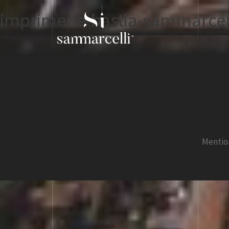
imprimerie-bastia-sammarcel
Mentio