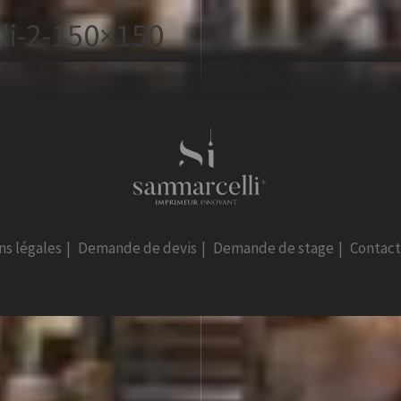
li-2-150×150
ns légales
|
Demande de devis
|
Demande de stage
|
Contac