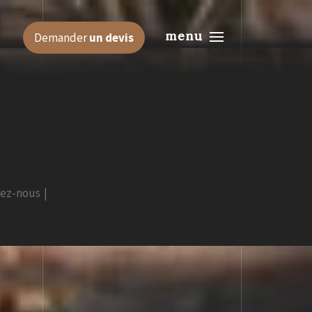
menu
Demander
un devis
tez-nous
|