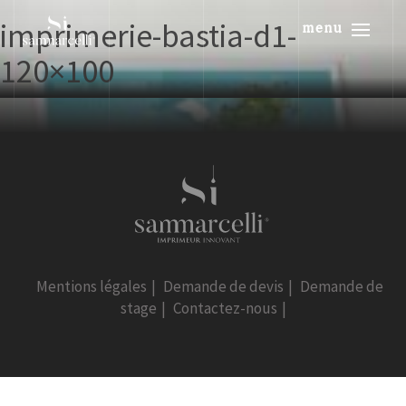
imprimerie-bastia-d1-
menu
120×100
Mentions légales
|
Demande de devis
|
Demande de
stage
|
Contactez-nous
|