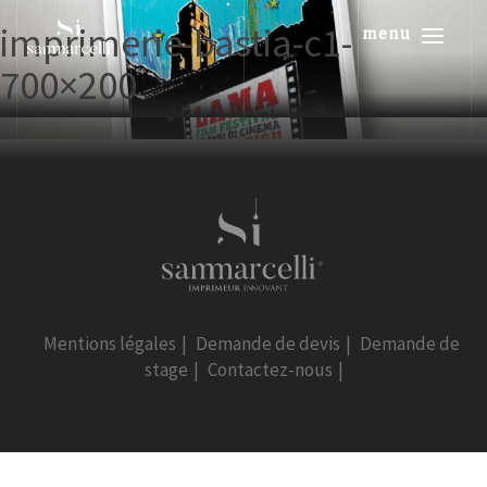
imprimerie-bastia-c1-
menu
700×200
Mentions légales
|
Demande de devis
|
Demande de
stage
|
Contactez-nous
|