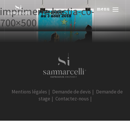
imprimerie-bastia-c0-
menu
700×500
Mentions légales
|
Demande de devis
|
Demande de
stage
|
Contactez-nous
|