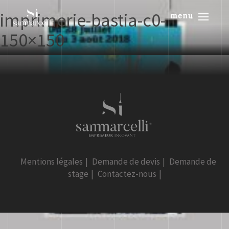
imprimerie-bastia-c0-
menu
150×150
Mentions légales
|
Demande de devis
|
Demande de
stage
|
Contactez-nous
|