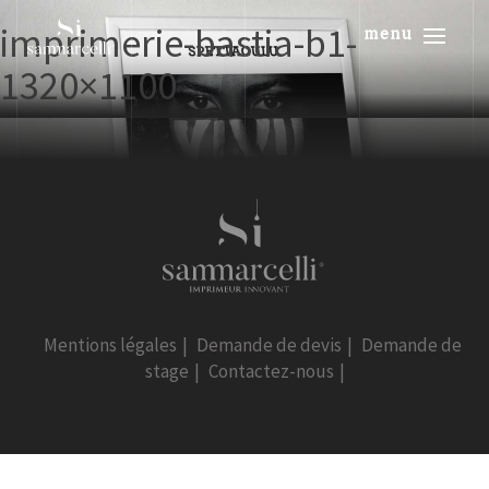
imprimerie-bastia-b1-
menu
1320×1100
Mentions légales
|
Demande de devis
|
Demande de
stage
|
Contactez-nous
|