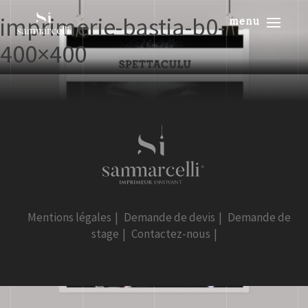
imprimerie-bastia-b0-
menu
400×400
Mentions légales
|
Demande de devis
|
Demande de
stage
|
Contactez-nous
|