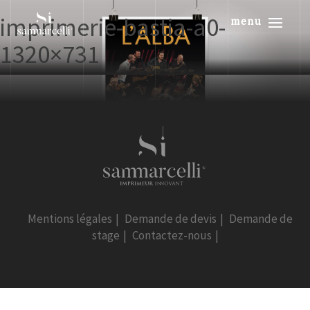
imprimerie-bastia-a0-
menu
1320×731
Mentions légales
|
Demande de devis
|
Demande de
stage
|
Contactez-nous
|